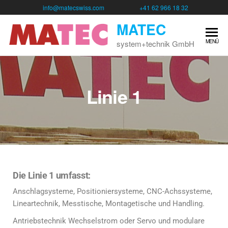
info@matecswiss.com
+41 62 966 18 32
MATEC
MENÜ
system+technik GmbH
Linie 1
Die Linie 1 umfasst:
Anschlagsysteme, Positioniersysteme, CNC-Achssysteme,
Lineartechnik, Messtische, Montagetische und Handling.
Antriebstechnik Wechselstrom oder Servo und modulare