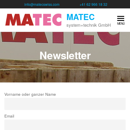
info@matecswiss.com
+41 62 966 18 32
MATEC
MENÜ
system+technik GmbH
Newsletter
Vorname oder ganzer Name
Email